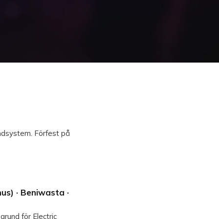
undsystem. Förfest på
hus) · Beniwasta ·
 grund för Electric